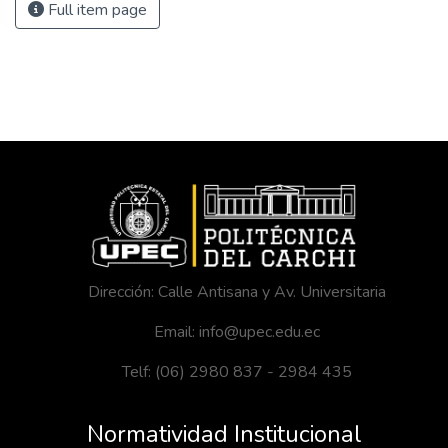
Full item page
Dirección: Calle Antisana y Av. Universitaria
Email: info@upec.edu.ec
Telf: (06) 2980 837 - 2984 435
Normatividad Institucional