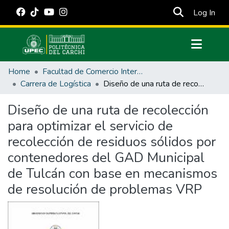
(cur
Log In
Communities & Collections
Home
Facultad de Comercio Internacional, Integración, Administración y Economía Empresarial
All of DSpace
Carrera de Logística
Diseño de una ruta de recolección para optimizar el servicio de recolección de residuos sólidos por contenedores del GAD Municipal de Tulcán con base en mecanismos de resolución de problemas VRP
Statistics
Diseño de una ruta de recolección
Estadísticas Externas
para optimizar el servicio de
Manuales
recolección de residuos sólidos por
contenedores del GAD Municipal
de Tulcán con base en mecanismos
de resolución de problemas VRP