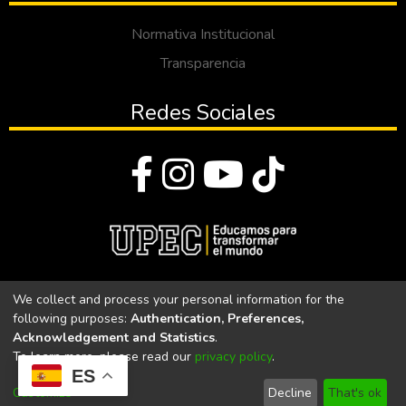
Normativa Institucional
Transparencia
Redes Sociales
© Todos los derechos reservados 2023
We collect and process your personal information for the
following purposes:
Authentication, Preferences,
Universidad Politécnica Estatal del Carchi
Acknowledgement and Statistics
.
To learn more, please read our
privacy policy
.
Universidad Politécnica Estatal del Carchi | Acreditada por el
ES
CACES Resolución N°. 160-SE-33-CACES-2020
Customize
Decline
That's ok