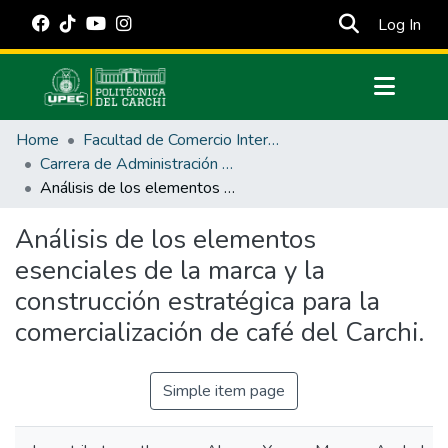
(cur
Log In
Communities & Collections
Home
Facultad de Comercio Internacional, Integración, Administración y Economía Empresarial
All of DSpace
Carrera de Administración de Empresas y Marketing
Análisis de los elementos esenciales de la marca y la construcción estratégica para la comercialización de café del Carchi.
Statistics
Estadísticas Externas
Análisis de los elementos
esenciales de la marca y la
Manuales
construcción estratégica para la
comercialización de café del Carchi.
Simple item page