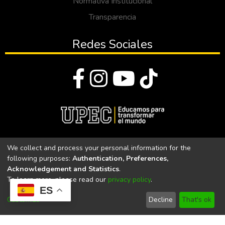
Normativa Institucional
Transparencia
Redes Sociales
© Todos los derechos reservados 2023
We collect and process your personal information for the
following purposes:
Authentication, Preferences,
Universidad Politécnica Estatal del Carchi
Acknowledgement and Statistics
.
To learn more, please read our
privacy policy
.
Universidad Politécnica Estatal del Carchi | Acreditada por el
ES
CACES Resolución N°. 160-SE-33-CACES-2020
Customize
Decline
That's ok