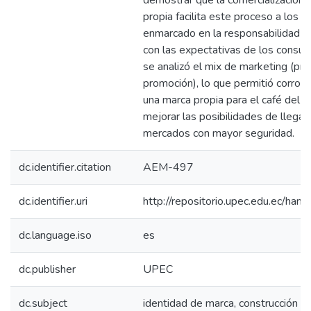
demostrar que la comercialización 
propia facilita este proceso a los ca
enmarcado en la responsabilidad s
con las expectativas de los consu
se analizó el mix de marketing (prod
promoción), lo que permitió corrobo
una marca propia para el café del Ca
mejorar las posibilidades de llegar
mercados con mayor seguridad.
dc.identifier.citation
AEM-497
dc.identifier.uri
http://repositorio.upec.edu.ec/h
dc.language.iso
es
dc.publisher
UPEC
dc.subject
identidad de marca, construcción es