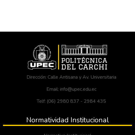
Dirección: Calle Antisana y Av. Universitaria
Email: info@upec.edu.ec
Telf: (06) 2980 837 - 2984 435
Normatividad Institucional