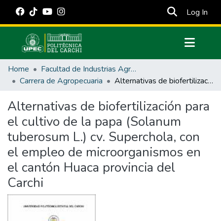
(cur
Log In
Communities & Collections
Home
Facultad de Industrias Agropecuarias y Ciencias Ambientales
All of DSpace
Carrera de Agropecuaria
Alternativas de biofertilización para el cultivo de la papa (Solanum tuberosum L.) cv. Superchola, con el empleo de microorganismos en el cantón Huaca provincia del Carchi
Statistics
Alternativas de biofertilización para
Estadísticas Externas
el cultivo de la papa (Solanum
Manuales
tuberosum L.) cv. Superchola, con
el empleo de microorganismos en
el cantón Huaca provincia del
Carchi