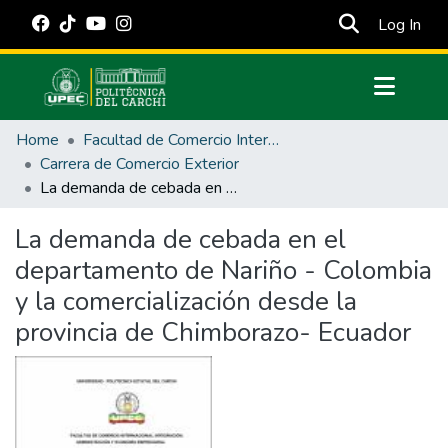
(cur
Log In
Communities & Collections
Home
Facultad de Comercio Internacional, Integración, Administración y Economía Empresarial
All of DSpace
Carrera de Comercio Exterior
La demanda de cebada en el departamento de Nariño - Colombia y la comercialización desde la provincia de Chimborazo- Ecuador
Statistics
Estadísticas Externas
La demanda de cebada en el
departamento de Nariño - Colombia
Manuales
y la comercialización desde la
provincia de Chimborazo- Ecuador