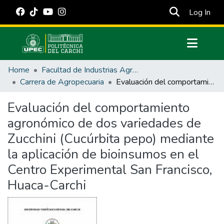
(cur
Log In
Communities & Collections
Home
Facultad de Industrias Agropecuarias y Ciencias Ambientales
All of DSpace
Carrera de Agropecuaria
Evaluación del comportamiento agronómico de dos variedades de Zucchini (Cucúrbita pepo) mediante la aplicación de bioinsumos en el Centro Experimental San Francisco, Huaca-Carchi
Statistics
Evaluación del comportamiento
Estadísticas Externas
agronómico de dos variedades de
Manuales
Zucchini (Cucúrbita pepo) mediante
la aplicación de bioinsumos en el
Centro Experimental San Francisco,
Huaca-Carchi