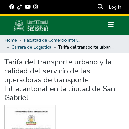
(cur
Log In
Communities & Collections
Home
Facultad de Comercio Internacional, Integración, Administración y Economía Empresarial
All of DSpace
Carrera de Logística
Tarifa del transporte urbano y la calidad del servicio de las operadoras de transporte Intracantonal en la ciudad de San Gabriel
Statistics
Tarifa del transporte urbano y la
Estadísticas Externas
calidad del servicio de las
Manuales
operadoras de transporte
Intracantonal en la ciudad de San
Gabriel