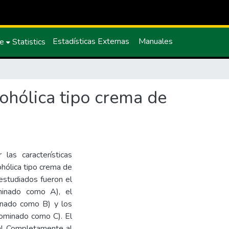
Estadísticas Externas
Manuales
ce
Statistics
cohólica tipo crema de
 las características
ohólica tipo crema de
 estudiados fueron el
inado como A), el
inado como B) y los
ominado como C). El
tal Completamente al