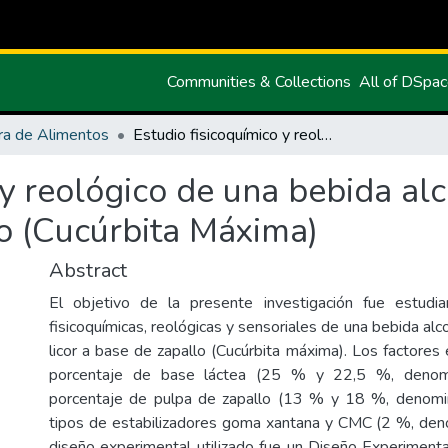
Communities & Collections
All of DSpa
ra de Alimentos
Estudio fisicoquímico y reológico de una bebida alcohólica tipo crema de licor a base de zapallo (Cucúrbita Máxima)
 y reológico de una bebida al
lo (Cucúrbita Máxima)
Abstract
El objetivo de la presente investigación fue estudiar
fisicoquímicas, reológicas y sensoriales de una bebida alc
licor a base de zapallo (Cucúrbita máxima). Los factores
porcentaje de base láctea (25 % y 22,5 %, denom
porcentaje de pulpa de zapallo (13 % y 18 %, denom
tipos de estabilizadores goma xantana y CMC (2 %, den
diseño experimental utilizado fue un Diseño Experimen