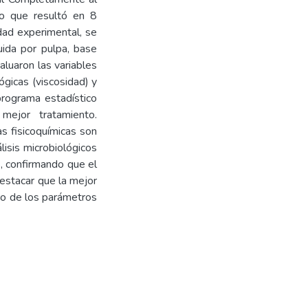
lo que resultó en 8
dad experimental, se
uida por pulpa, base
valuaron las variables
ógicas (viscosidad) y
 programa estadístico
mejor tratamiento.
s fisicoquímicas son
isis microbiológicos
, confirmando que el
destacar que la mejor
ro de los parámetros