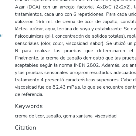
Azar (DCA) con un arreglo factorial AxBxC (2x2x2), 
tratamientos, cada uno con 6 repeticiones. Para cada uni
utilizaron 166 mL de crema de licor de zapallo, constit
láctea, azúcar, agua, lecitina de soya y estabilizante. Se e
f
fisicoquímicas (pH, concentración de sólidos totales), reol
sensoriales (olor, color, viscosidad, sabor). Se utilizó un
R para realizar las pruebas que determinaron el 
Finalmente, la crema de zapallo demostró que las prueba
aceptables según la norma INEN 2802. Además, los anál
y las pruebas sensoriales arrojaron resultados adecuados
tratamiento 4 presentó características superiores. Cabe 
viscosidad fue de 82,43 mPa.s, lo que se encuentra dent
de referencia.
Keywords
crema de licor, zapallo, goma xantana, viscosidad.
Citation