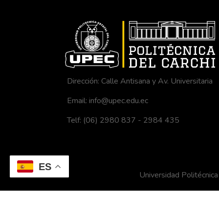
Dirección: Calle Antisana y Av. Universitaria
Email: info@upec.edu.ec
Telf: (06) 2980 837 - 2984 435
ES
Universidad Politécni