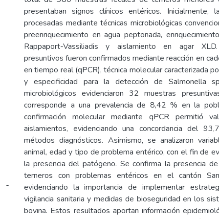
presentaban signos clínicos entéricos. Inicialmente, 
procesadas mediante técnicas microbiológicas convencio
preenriquecimiento en agua peptonada, enriquecimiento
Rappaport-Vassiliadis y aislamiento en agar XLD.
presuntivos fueron confirmados mediante reacción en cad
en tiempo real (qPCR), técnica molecular caracterizada por
y especificidad para la detección de Salmonella sp
microbiológicos evidenciaron 32 muestras presuntiva
corresponde a una prevalencia de 8,42 % en la pobl
confirmación molecular mediante qPCR permitió va
aislamientos, evidenciando una concordancia del 9
métodos diagnósticos. Asimismo, se analizaron vari
animal, edad y tipo de problema entérico, con el fin de ev
la presencia del patógeno. Se confirma la presencia d
terneros con problemas entéricos en el cantón Sa
i -
evidenciando la importancia de implementar estrateg
vigilancia sanitaria y medidas de bioseguridad en los si
bovina. Estos resultados aportan información epidemioló