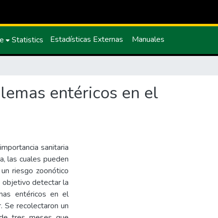
Estadísticas Externas
Manuales
ce
Statistics
lemas entéricos en el
mportancia sanitaria
a, las cuales pueden
 un riesgo zoonótico
 objetivo detectar la
mas entéricos en el
. Se recolectaron un
 de tres meses que