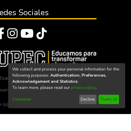
edes Sociales
We collect and process your personal information for the
following purposes:
Authentication, Preferences,
Todos los derechos reservados 2023
Acknowledgement and Statistics
.
To learn more, please read our
privacy policy
.
iversidad Politécnica Estatal del Carchi
Customize
Decline
That's ok
. 160-SE-33-CACES-2020