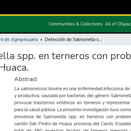
Communities & Collections
All of DSpa
ra de Agropecuaria
Detección de Salmonella spp. en terneros con problemas entéricos en el cantón San Pedro de Huaca.
lla spp. en terneros con prob
Huaca.
Abstract
La salmonelosis bovina es una enfermedad infecciosa de i
y productiva, causada por bacterias del género Salmonell
provocar trastornos entéricos en terneros y representar
para la salud pública. La presente investigación tuvo como
presencia de Salmonella spp. en terneros con proble
cantón San Pedro de Huaca, provincia del Carchi, Ecuador
total de 380 muestras fecales de terneros menores