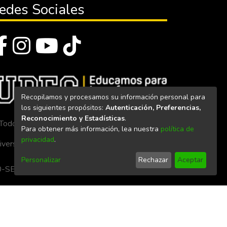
edes Sociales
Recopilamos y procesamos su información personal para
los siguientes propósitos:
Autenticación, Preferencias,
Reconocimiento y Estadísticas
.
Todos los derechos reservados 2023
Para obtener más información, lea nuestra
política de
privacidad
.
iversidad Politécnica Estatal del Carchi
Personalizar
Rechazar
Aceptar
. 160-SE-33-CACES-2020