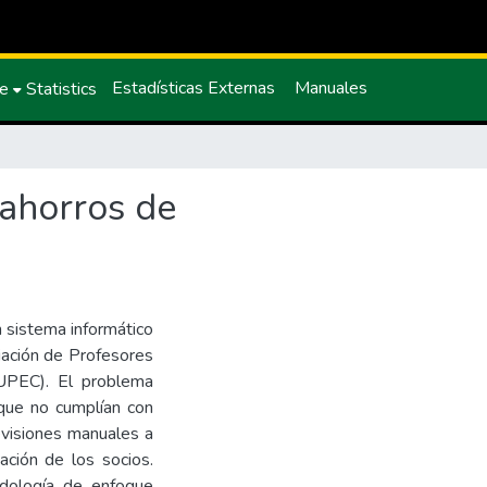
Estadísticas Externas
Manuales
ce
Statistics
 ahorros de
n sistema informático
ciación de Profesores
PUPEC). El problema
s que no cumplían con
evisiones manuales a
ación de los socios.
odología de enfoque