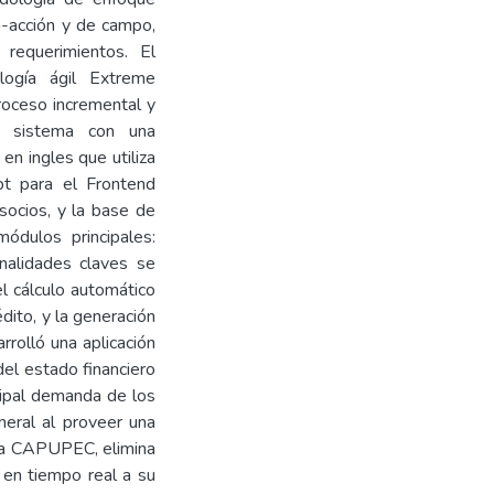
ón-acción y de campo,
 requerimientos. El
logía ágil Extreme
roceso incremental y
un sistema con una
en ingles que utiliza
pt para el Frontend
 socios, y la base de
dulos principales:
onalidades claves se
el cálculo automático
édito, y la generación
rrolló una aplicación
del estado financiero
ncipal demanda de los
neral al proveer una
e la CAPUPEC, elimina
 en tiempo real a su