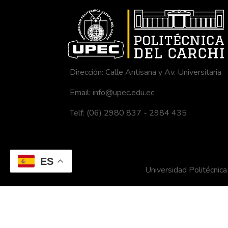
Dirección: Calle Antisana y Av. Universitaria
Email: info@upec.edu.ec
Telf: (06) 2980 837 - 2984 435
ES
Universidad Politécni