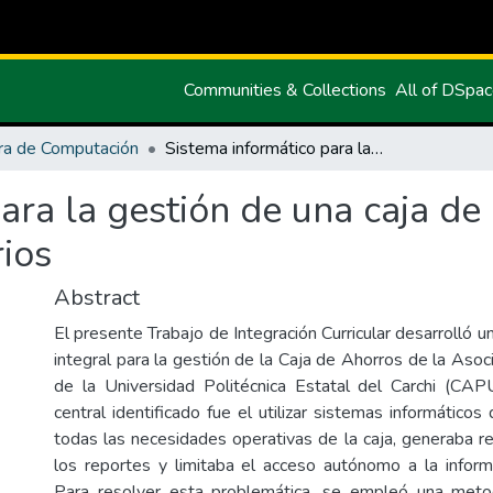
Communities & Collections
All of DSpa
ra de Computación
Sistema informático para la gestión de una caja de ahorros de profesores universitarios
ara la gestión de una caja de
rios
Abstract
El presente Trabajo de Integración Curricular desarrolló u
integral para la gestión de la Caja de Ahorros de la Aso
de la Universidad Politécnica Estatal del Carchi (CA
central identificado fue el utilizar sistemas informático
todas las necesidades operativas de la caja, generaba r
los reportes y limitaba el acceso autónomo a la inform
Para resolver esta problemática, se empleó una met