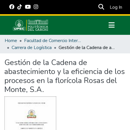
(cur
Log In
Communities & Collections
Home
Facultad de Comercio Internacional, Integración, Administración y Economía Empresarial
All of DSpace
Carrera de Logística
Gestión de la Cadena de abastecimiento y la eficiencia de los procesos en la florícola Rosas del Monte, S.A.
Statistics
Gestión de la Cadena de
Estadísticas Externas
abastecimiento y la eficiencia de los
Manuales
procesos en la florícola Rosas del
Monte, S.A.