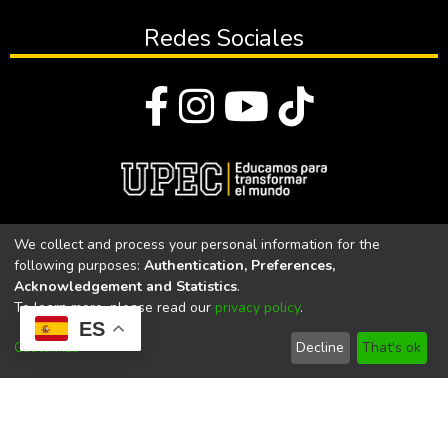
Redes Sociales
© Todos los derechos reservados 2023
We collect and process your personal information for the
following purposes:
Authentication, Preferences,
Universidad Politécnica Estatal del Carchi
Acknowledgement and Statistics
.
To learn more, please read our
privacy policy
.
Universidad Politécnica Estatal del Carchi | Acreditada por el
ES
CACES Resolución N°. 160-SE-33-CACES-2020
Customize
Decline
That's ok