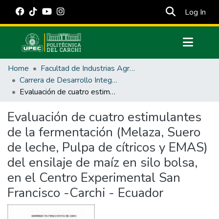
(cur
Log In
Communities & Collections
Home
Facultad de Industrias Agropecuarias y Ciencias Ambientales
All of DSpace
Carrera de Desarrollo Integral Agropecuario
Evaluación de cuatro estimulantes de la fermentación (Melaza, Suero de leche, Pulpa de cítricos y EMAS) del ensilaje de maíz en silo bolsa, en el Centro Experimental San Francisco -Carchi - Ecuador
Statistics
Estadísticas Externas
Evaluación de cuatro estimulantes
de la fermentación (Melaza, Suero
Manuales
de leche, Pulpa de cítricos y EMAS)
del ensilaje de maíz en silo bolsa,
en el Centro Experimental San
Francisco -Carchi - Ecuador