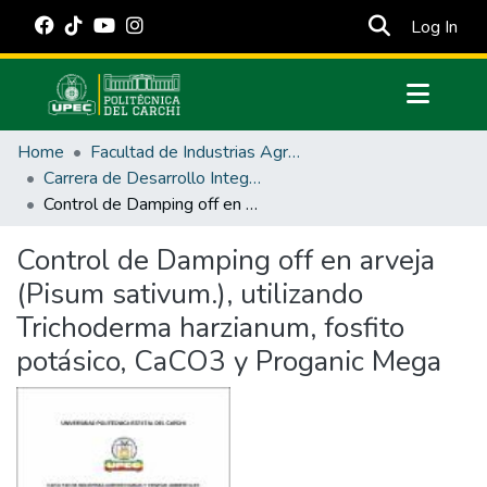
(cur
Log In
Communities & Collections
Home
Facultad de Industrias Agropecuarias y Ciencias Ambientales
All of DSpace
Carrera de Desarrollo Integral Agropecuario
Control de Damping off en arveja (Pisum sativum.), utilizando Trichoderma harzianum, fosfito potásico, CaCO3 y Proganic Mega
Statistics
Estadísticas Externas
Control de Damping off en arveja
(Pisum sativum.), utilizando
Manuales
Trichoderma harzianum, fosfito
potásico, CaCO3 y Proganic Mega