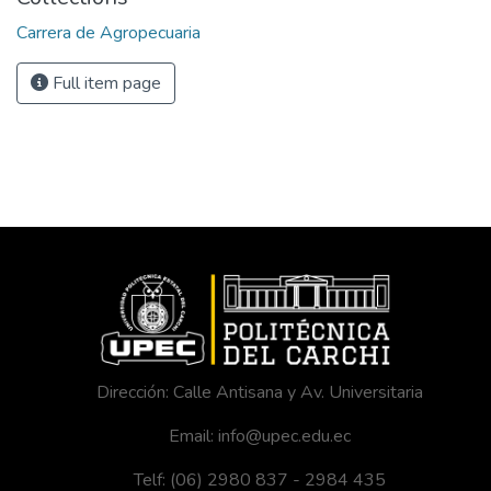
Carrera de Agropecuaria
Full item page
Dirección: Calle Antisana y Av. Universitaria
Email: info@upec.edu.ec
Telf: (06) 2980 837 - 2984 435