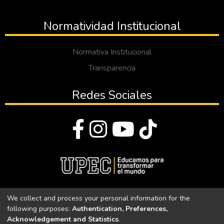
Normatividad Institucional
Normativa Institucional
Transparencia
Redes Sociales
© Todos los derechos reservados 2023
We collect and process your personal information for the
following purposes:
Authentication, Preferences,
Universidad Politécnica Estatal del Carchi
Acknowledgement and Statistics
.