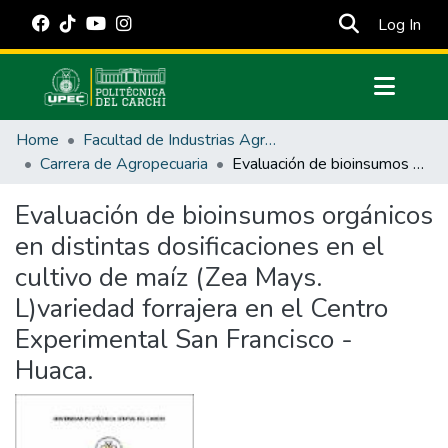
(cur
Log In
Communities & Collections
Home
Facultad de Industrias Agropecuarias y Ciencias Ambientales
All of DSpace
Carrera de Agropecuaria
Evaluación de bioinsumos orgánicos en distintas dosificaciones en el cultivo de maíz (Zea Mays. L)variedad forrajera en el Centro Experimental San Francisco - Huaca.
Statistics
Evaluación de bioinsumos orgánicos
Estadísticas Externas
en distintas dosificaciones en el
Manuales
cultivo de maíz (Zea Mays.
L)variedad forrajera en el Centro
Experimental San Francisco -
Huaca.