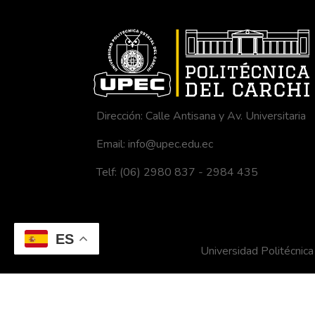
Dirección: Calle Antisana y Av. Universitaria
Email: info@upec.edu.ec
Telf: (06) 2980 837 - 2984 435
ES
Universidad Politécni