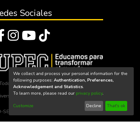
edes Sociales
We collect and process your personal information for the
following purposes:
Authentication, Preferences,
Todos los derechos reservados 2023
Acknowledgement and Statistics
.
To learn more, please read our
privacy policy
.
iversidad Politécnica Estatal del Carchi
Customize
Decline
That's ok
. 160-SE-33-CACES-2020