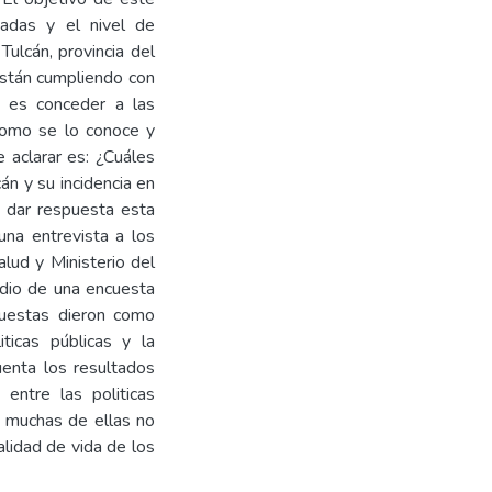
ntadas y el nivel de
Tulcán, provincia del
 están cumpliendo con
e es conceder a las
como se lo conoce y
e aclarar es: ¿Cuáles
án y su incidencia en
r dar respuesta esta
una entrevista a los
alud y Ministerio del
edio de una encuesta
puestas dieron como
ticas públicas y la
uenta los resultados
entre las politicas
s muchas de ellas no
alidad de vida de los