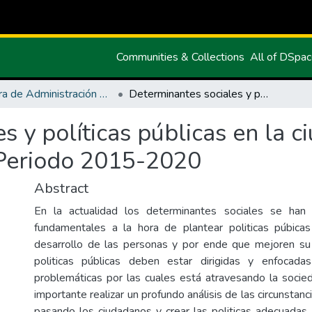
Communities & Collections
All of DSpa
Carrera de Administración Pública
Determinantes sociales y políticas públicas en la ciudad de Tulcán, provincia del Carchi, Periodo 2015-2020
s y políticas públicas en la c
, Periodo 2015-2020
Abstract
En la actualidad los determinantes sociales se han
fundamentales a la hora de plantear politicas púbicas
desarrollo de las personas y por ende que mejoren su 
politicas públicas deben estar dirigidas y enfocada
problemáticas por las cuales está atravesando la socied
importante realizar un profundo análisis de las circunstanc
pasando los ciudadanos y crear las politicas adecuadas.