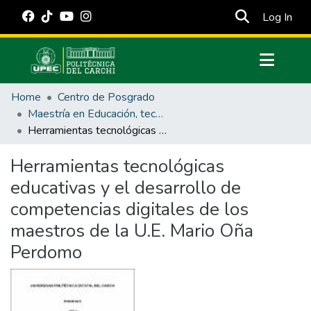
(cur
Log In
Communities & Collections
Home
Centro de Posgrado
All of DSpace
Maestría en Educación, tecnología e innovación.
Herramientas tecnológicas educativas y el desarrollo de competencias digitales de los maestros de la U.E. Mario Oña Perdomo
Statistics
Estadísticas Externas
Herramientas tecnológicas
educativas y el desarrollo de
Manuales
competencias digitales de los
maestros de la U.E. Mario Oña
Perdomo