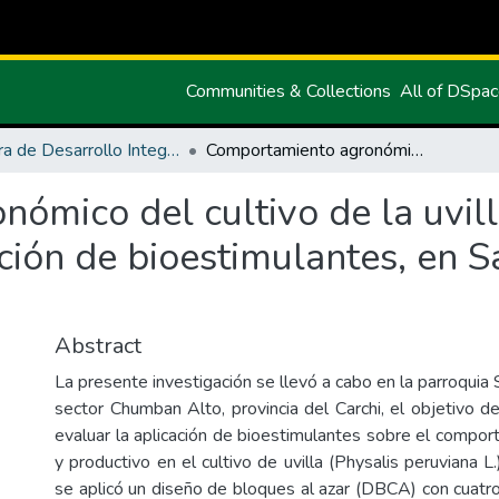
Communities & Collections
All of DSpa
Carrera de Desarrollo Integral Agropecuario
Comportamiento agronómico del cultivo de la uvilla (Physalis peruviana L.) mediante la utilización de bioestimulantes, en Santa Martha de Cuba – Carchi
mico del cultivo de la uvill
zación de bioestimulantes, en
Abstract
La presente investigación se llevó a cabo en la parroqui
sector Chumban Alto, provincia del Carchi, el objetivo de
evaluar la aplicación de bioestimulantes sobre el compo
y productivo en el cultivo de uvilla (Physalis peruviana L.
se aplicó un diseño de bloques al azar (DBCA) con cuatro