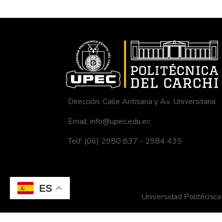
Dirección: Calle Antisana y Av. Universitaria
Email: info@upec.edu.ec
Telf: (06) 2980 837 - 2984 435
ES
Universidad Politécni