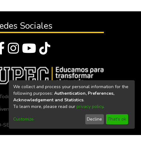
edes Sociales
We collect and process your personal information for the
following purposes:
Authentication, Preferences,
Todos los derechos reservados 2023
Acknowledgement and Statistics
.
To learn more, please read our
privacy policy
.
iversidad Politécnica Estatal del Carchi
Customize
Decline
That's ok
. 160-SE-33-CACES-2020