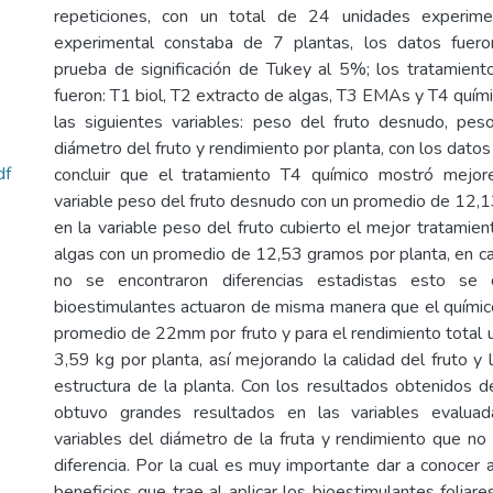
repeticiones, con un total de 24 unidades experime
experimental constaba de 7 plantas, los datos fuero
prueba de significación de Tukey al 5%; los tratamien
fueron: T1 biol, T2 extracto de algas, T3 EMAs y T4 quím
las siguientes variables: peso del fruto desnudo, peso
diámetro del fruto y rendimiento por planta, con los dat
df
concluir que el tratamiento T4 químico mostró mejor
variable peso del fruto desnudo con un promedio de 12,1
en la variable peso del fruto cubierto el mejor tratamie
algas con un promedio de 12,53 gramos por planta, en c
no se encontraron diferencias estadistas esto se
bioestimulantes actuaron de misma manera que el químic
promedio de 22mm por fruto y para el rendimiento total 
3,59 kg por planta, así mejorando la calidad del fruto y 
estructura de la planta. Con los resultados obtenidos de
obtuvo grandes resultados en las variables evalua
variables del diámetro de la fruta y rendimiento que no
diferencia. Por la cual es muy importante dar a conocer a
beneficios que trae al aplicar los bioestimulantes foliar