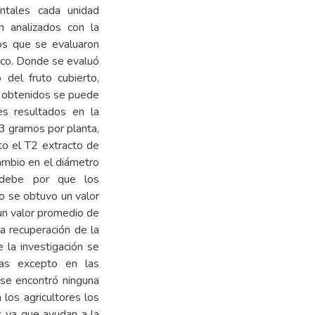
ntales cada unidad
n analizados con la
tos que se evaluaron
ico. Donde se evaluó
 del fruto cubierto,
os obtenidos se puede
es resultados en la
3 gramos por planta,
nto el T2 extracto de
ambio en el diámetro
 debe por que los
o se obtuvo un valor
un valor promedio de
la recuperación de la
 la investigación se
das excepto en las
 se encontró ninguna
 los agricultores los
es ya que ayudan a la