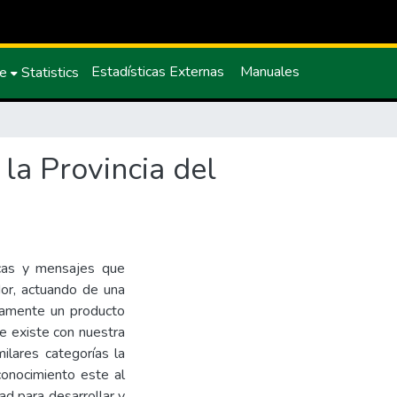
Estadísticas Externas
Manuales
ce
Statistics
la Provincia del
cas y mensajes que
or, actuando de una
ramente un producto
e existe con nuestra
ilares categorías la
conocimiento este al
dad para desarrollar y