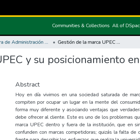
Communities & Collections
All of DSpa
Carrera de Administración de Empresas y Marketing
Gestión de la marca UPEC y su posicionamiento en la Provincia del Carchi
PEC y su posicionamiento en 
Abstract
Hoy en día vivimos en una sociedad saturada de mar
compiten por ocupar un lugar en la mente del consumid
forma muy diferente y asociando ventajas que verdade
debe ofrecer al cliente. Este es uno de los problemas qu
marca UPEC dentro y fuera de la institución, que en sim
confunden con marcas competidoras; quizás la falta de 
frente para describir los esfuerzos que realiza la universi