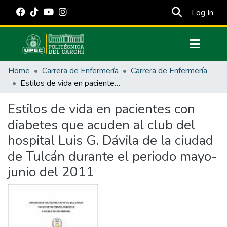
(cur
Log In
Communities & Collections
Home
Carrera de Enfermería
Carrera de Enfermería
All of DSpace
Estilos de vida en pacientes con diabetes que acuden al club del hospital Luis G. Dávila de la ciudad de Tulcán durante el periodo mayo- junio del 2011
Statistics
Estilos de vida en pacientes con
Estadísticas Externas
diabetes que acuden al club del
Manuales
hospital Luis G. Dávila de la ciudad
de Tulcán durante el periodo mayo-
junio del 2011