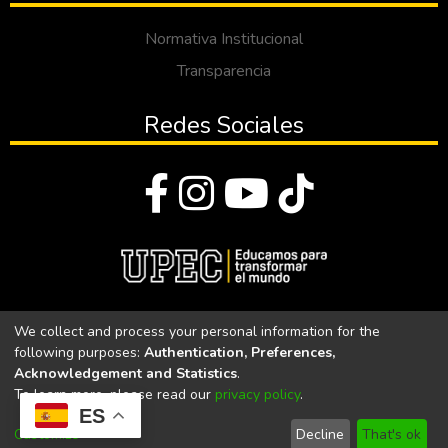
Normativa Institucional
Transparencia
Redes Sociales
© Todos los derechos reservados 2023
We collect and process your personal information for the
following purposes:
Authentication, Preferences,
Universidad Politécnica Estatal del Carchi
Acknowledgement and Statistics
.
To learn more, please read our
privacy policy
.
Universidad Politécnica Estatal del Carchi | Acreditada por el
ES
CACES Resolución N°. 160-SE-33-CACES-2020
Customize
Decline
That's ok