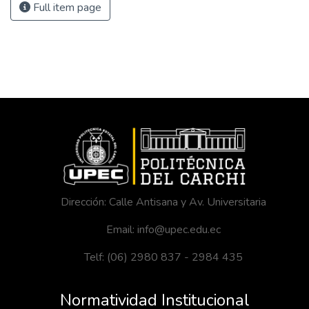
Full item page
Dirección: Calle Antisana y Av. Universitaria
Email: info@upec.edu.ec
Telf: (06) 2980 837 - 2984 435
Normatividad Institucional