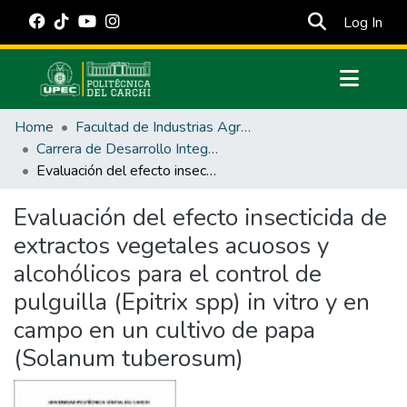
(cur
Log In
Communities & Collections
Home
Facultad de Industrias Agropecuarias y Ciencias Ambientales
All of DSpace
Carrera de Desarrollo Integral Agropecuario
Evaluación del efecto insecticida de extractos vegetales acuosos y alcohólicos para el control de pulguilla (Epitrix spp) in vitro y en campo en un cultivo de papa (Solanum tuberosum)
Statistics
Estadísticas Externas
Evaluación del efecto insecticida de
extractos vegetales acuosos y
Manuales
alcohólicos para el control de
pulguilla (Epitrix spp) in vitro y en
campo en un cultivo de papa
(Solanum tuberosum)