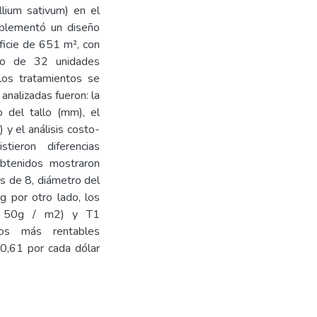
llium sativum) en el
mplementó un diseño
icie de 651 m², con
ado de 32 unidades
los tratamientos se
analizadas fueron: la
o del tallo (mm), el
 y el análisis costo-
tieron diferencias
 obtenidos mostraron
s de 8, diámetro del
 por otro lado, los
o 50g / m2) y T1
os más rentables
0,61 por cada dólar