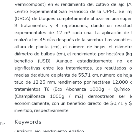
Vermicompost) en el rendimiento del cultivo de ajo (A
Centro Experimental San Francisco de la UPEC. Se i
(DBCA) de bloques completamente al azar en una superf
8 tratamientos y 4 repeticiones, dando un result
experimentales de 12 m² cada una. La aplicación de 
realizó a los 45 días después de la siembra. Las variables 
altura de planta (cm), el número de hojas, el diámetr
diámetro de bulbos (cm), el rendimiento por hectárea (kg)
beneficio (USD). Aunque estadísticamente no exis
significativas entre los tratamientos, los resultados
medias de: altura de planta de 55,71 cm, número de hoja
tallo de 12,25 mm, rendimiento por hectárea 12.000 kg
tratamientos T6 (Eco Abonanza 1000g + Químic
(Champiñonaza 1000g / m2) demostraron ser l
económicamente, con un beneficio directo de $0,71 y $
invertido, respectivamente.
Keywords
hi-
Orgánico, ajo, rendimiento, edáfico.