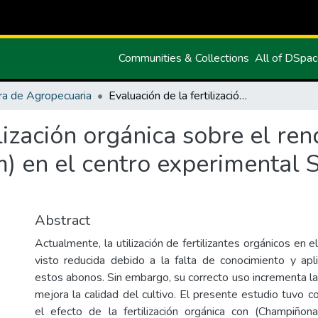
Communities & Collections
All of DSpa
ra de Agropecuaria
Evaluación de la fertilización orgánica sobre el rendimiento del cultivo de ajo (Allium sativum) en el centro experimental San Francisco de la UPEC.
lización orgánica sobre el ren
m) en el centro experimental 
Abstract
Actualmente, la utilización de fertilizantes orgánicos en e
visto reducida debido a la falta de conocimiento y ap
estos abonos. Sin embargo, su correcto uso incrementa la 
mejora la calidad del cultivo. El presente estudio tuvo 
el efecto de la fertilización orgánica con (Champiño