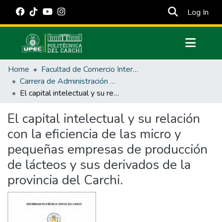
(cur
Log In
Communities & Collections
Home
Facultad de Comercio Internacional, Integración, Administración y Economía Empresarial
All of DSpace
Carrera de Administración de Empresas y Marketing
El capital intelectual y su relación con la eficiencia de las micro y pequeñas empresas de producción de lácteos y sus derivados de la provincia del Carchi.
Statistics
Estadísticas Externas
El capital intelectual y su relación
con la eficiencia de las micro y
Manuales
pequeñas empresas de producción
de lácteos y sus derivados de la
provincia del Carchi.