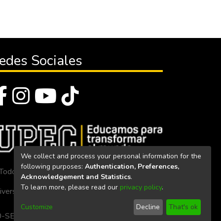
edes Sociales
We collect and process your personal information for the
following purposes:
Authentication, Preferences,
Todos los derechos reservados 2023
Acknowledgement and Statistics
.
To learn more, please read our
privacy policy
.
iversidad Politécnica Estatal del Carchi
Customize
Decline
That's ok
. 160-SE-33-CACES-2020