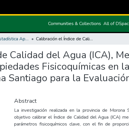
Communities & Collections
All of DSpa
Maestría en Estadística Aplicada
Calibración el Índice de Calidad del Agua (ICA), Mediante Análisis Estadístico de las Propiedades Fisicoquímicas en la Red Hidrológica de la Provincia de Morona Santiago para la Evaluación de la Calidad Ambiental
 de Calidad del Agua (ICA), Me
opiedades Fisicoquímicas en l
a Santiago para la Evaluación
Abstract
La investigación realizada en la provincia de Morona
objetivo calibrar el Índice de Calidad del Agua (ICA) me
parámetros fisicoquímicos clave, con el fin de proporc