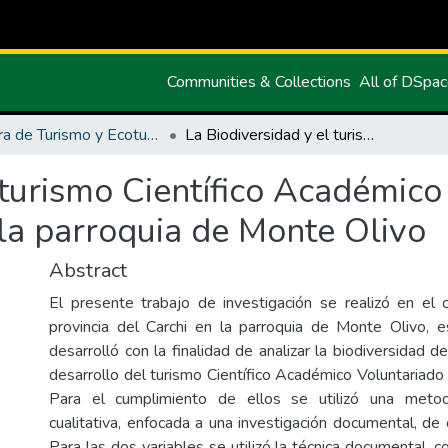
Communities & Collections
All of DSpa
Carrera de Turismo y Ecoturimo
La Biodiversidad y el turismo Científico Académico Voluntariado y Educación (CAVE) en la parroquia de Monte Olivo
 turismo Científico Académico
la parroquia de Monte Olivo
Abstract
El presente trabajo de investigación se realizó en el 
provincia del Carchi en la parroquia de Monte Olivo, e
desarrolló con la finalidad de analizar la biodiversidad de
desarrollo del turismo Científico Académico Voluntariado
Para el cumplimiento de ellos se utilizó una meto
cualitativa, enfocada a una investigación documental, de
Para las dos variables se utilizó la técnica documental,