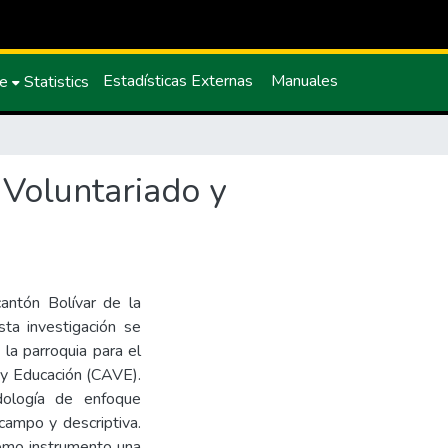
Estadísticas Externas
Manuales
ce
Statistics
 Voluntariado y
cantón Bolívar de la
sta investigación se
 la parroquia para el
 y Educación (CAVE).
dología de enfoque
 campo y descriptiva.
 como instrumento una