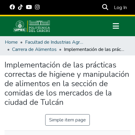
(cur
Log In
Communities & Collections
Home
Facultad de Industrias Agropecuarias y Ciencias Ambientales
All of DSpace
Carrera de Alimentos
Implementación de las prácticas correctas de higiene y manipulación de alimentos en la sección de comidas de los mercados de la ciudad de Tulcán
Statistics
Implementación de las prácticas
Estadísticas Externas
correctas de higiene y manipulación
Manuales
de alimentos en la sección de
comidas de los mercados de la
ciudad de Tulcán
Simple item page