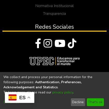
Normativa Institucional
Transparencia
Redes Sociales
© Todos los derechos reservados 2023
We collect and process your personal information for the
following purposes:
Authentication, Preferences,
Universidad Politécnica Estatal del Carchi
Acknowledgement and Statistics
.
To learn more, please read our
privacy policy
.
Universidad Politécnica Estatal del Carchi | Acreditada por el
ES
CACES Resolución N°. 160-SE-33-CACES-2020
Customize
Decline
That's ok