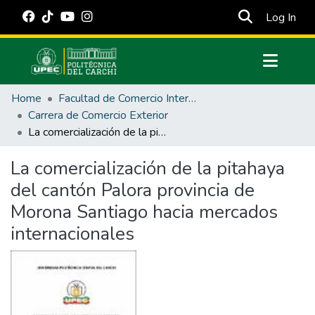
(cur
Log In
Communities & Collections
Home
Facultad de Comercio Internacional, Integración, Administración y Economía Empresarial
All of DSpace
Carrera de Comercio Exterior
La comercialización de la pitahaya del cantón Palora provincia de Morona Santiago hacia mercados internacionales
Statistics
Estadísticas Externas
La comercialización de la pitahaya
del cantón Palora provincia de
Manuales
Morona Santiago hacia mercados
internacionales