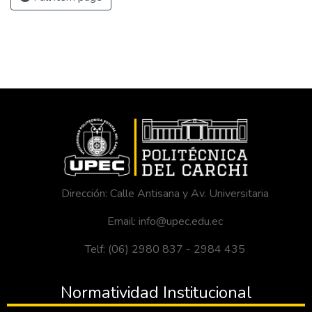
Dirección: Calle Antisana y Av. Universitaria
Email: info@upec.edu.ec
Telf: (06) 2980 837 - 2984 435
Normatividad Institucional