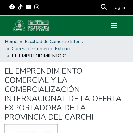
(cur
Log In
Communities & Collections
Home
Facultad de Comercio Internacional, Integración, Administración y Economía Empresarial
All of DSpace
Carrera de Comercio Exterior
EL EMPRENDIMIENTO COMERCIAL Y LA COMERCIALIZACIÓN INTERNACIONAL DE LA OFERTA EXPORTADORA DE LA PROVINCIA DEL CARCHI
Statistics
Estadísticas Externas
EL EMPRENDIMIENTO
COMERCIAL Y LA
Manuales
COMERCIALIZACIÓN
INTERNACIONAL DE LA OFERTA
EXPORTADORA DE LA
PROVINCIA DEL CARCHI