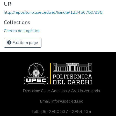
URI
http://repositorio.upec.edu.ec/handle/123456789/895
Collections
Carrera de Logística
Full item page
Dirección: Calle Antisana y Av. Universitaria
Email: info@upec.edu.ec
Telf: (06) 2980 837 - 2984 435