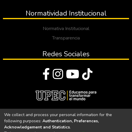
Normatividad Institucional
Normativa Institucional
Transparencia
Redes Sociales
© Todos los derechos reservados 2023
We collect and process your personal information for the
following purposes:
Authentication, Preferences,
Universidad Politécnica Estatal del Carchi
Acknowledgement and Statistics
.