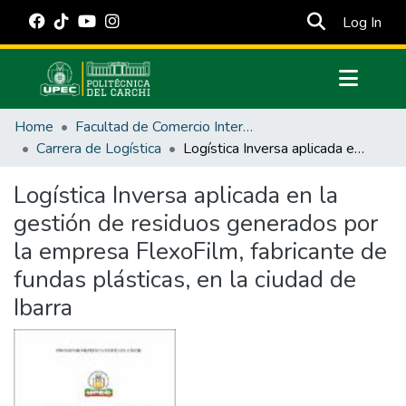
(cur
Log In
Communities & Collections
Home
Facultad de Comercio Internacional, Integración, Administración y Economía Empresarial
All of DSpace
Carrera de Logística
Logística Inversa aplicada en la gestión de residuos generados por la empresa FlexoFilm, fabricante de fundas plásticas, en la ciudad de Ibarra
Statistics
Logística Inversa aplicada en la
Estadísticas Externas
gestión de residuos generados por
Manuales
la empresa FlexoFilm, fabricante de
fundas plásticas, en la ciudad de
Ibarra