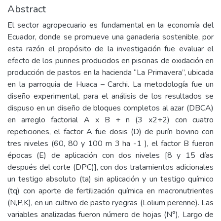
Abstract
El sector agropecuario es fundamental en la economía del
Ecuador, donde se promueve una ganaderia sostenible, por
esta razón el propósito de la investigación fue evaluar el
efecto de los purines producidos en piscinas de oxidación en
producción de pastos en la hacienda “La Primavera”, ubicada
en la parroquia de Huaca – Carchi. La metodología fue un
diseño experimental, para el análisis de los resultados se
dispuso en un diseño de bloques completos al azar (DBCA)
en arreglo factorial A x B + n (3 x2+2) con cuatro
repeticiones, el factor A fue dosis (D) de purín bovino con
tres niveles (60, 80 y 100 m 3 ha -1 ), el factor B fueron
épocas (E) de aplicación con dos niveles [8 y 15 días
después del corte (DPC)], con dos tratamientos adicionales
un testigo absoluto (ta) sin aplicación y un testigo químico
(tq) con aporte de fertilización química en macronutrientes
(N,P,K), en un cultivo de pasto ryegras (Lolium perenne). Las
variables analizadas fueron número de hojas (N°), Largo de