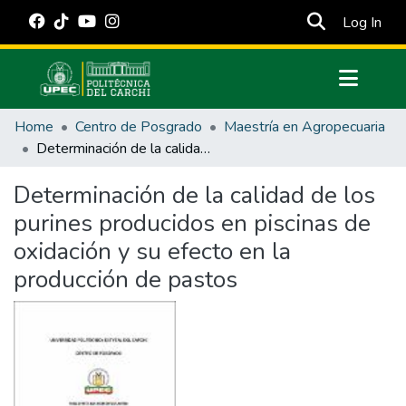
(cur
Log In
Communities & Collections
Home
Centro de Posgrado
Maestría en Agropecuaria
All of DSpace
Determinación de la calidad de los purines producidos en piscinas de oxidación y su efecto en la producción de pastos
Statistics
Determinación de la calidad de los
Estadísticas Externas
purines producidos en piscinas de
Manuales
oxidación y su efecto en la
producción de pastos