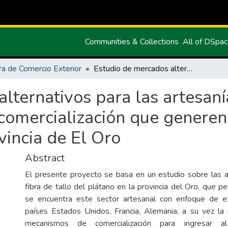
Communities & Collections
All of DSpa
ra de Comercio Exterior
Estudio de mercados alternativos para las artesanías de fibra de plátano y los mecanismos de comercialización que generen oportunidades comerciales en la provincia de El Oro
lternativos para las artesaní
comercialización que genere
vincia de El Oro
Abstract
El presente proyecto se basa en un estudio sobre las 
fibra de tallo del plátano en la provincia del Oro, que 
se encuentra este sector artesanal con enfoque de ex
países Estados Unidos, Francia, Alemania, a su vez la i
mecanismos de comercialización para ingresar 