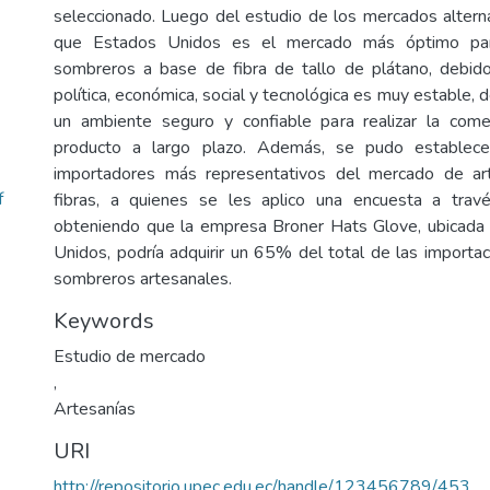
seleccionado. Luego del estudio de los mercados altern
que Estados Unidos es el mercado más óptimo para
sombreros a base de fibra de tallo de plátano, debido
política, económica, social y tecnológica es muy estable,
un ambiente seguro y confiable para realizar la comer
producto a largo plazo. Además, se pudo establece
importadores más representativos del mercado de ar
f
fibras, a quienes se les aplico una encuesta a tra
obteniendo que la empresa Broner Hats Glove, ubicada
Unidos, podría adquirir un 65% del total de las importac
sombreros artesanales.
Keywords
Estudio de mercado
,
Artesanías
URI
http://repositorio.upec.edu.ec/handle/123456789/453