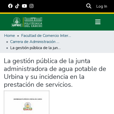
(cur
Log In
Communities & Collections
Home
Facultad de Comercio Internacional, Integración, Administración y Economía Empresarial
All of DSpace
Carrera de Administración Pública
La gestión pública de la junta administradora de agua potable de Urbina y su incidencia en la prestación de servicios.
Statistics
Estadísticas Externas
La gestión pública de la junta
administradora de agua potable de
Manuales
Urbina y su incidencia en la
prestación de servicios.