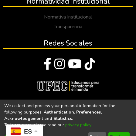
Normatividad Institucional
Normativa Institucional
Transparencia
Redes Sociales
© Todos los derechos reservados 2023
We collect and process your personal information for the
following purposes:
Authentication, Preferences,
Universidad Politécnica Estatal del Carchi
Acknowledgement and Statistics
.
To learn more, please read our
privacy policy
.
Universidad Politécnica Estatal del Carchi | Acreditada por el
ES