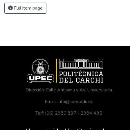
Full item page
Dirección: Calle Antisana y Av. Universitaria
Email: info@upec.edu.ec
Telf: (06) 2980 837 - 2984 435