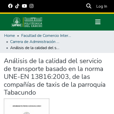
(cur
Log In
Communities & Collections
Home
Facultad de Comercio Internacional, Integración, Administración y Economía Empresarial
All of DSpace
Carrera de Administración de Empresas y Marketing
Análisis de la calidad del servicio de transporte basado en la norma UNE-EN 13816:2003, de las compañías de taxis de la parroquia Tabacundo
Statistics
Estadísticas Externas
Análisis de la calidad del servicio
de transporte basado en la norma
Manuales
UNE-EN 13816:2003, de las
compañías de taxis de la parroquia
Tabacundo