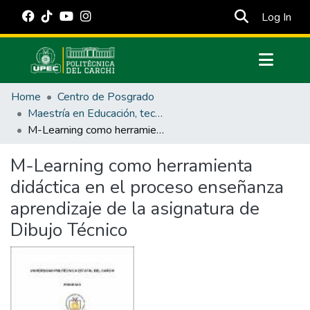
(cur
Log In
Communities & Collections
Home
Centro de Posgrado
All of DSpace
Maestría en Educación, tecnología e innovación.
M-Learning como herramienta didáctica en el proceso enseñanza aprendizaje de la asignatura de Dibujo Técnico
Statistics
Estadísticas Externas
M-Learning como herramienta
didáctica en el proceso enseñanza
Manuales
aprendizaje de la asignatura de
Dibujo Técnico