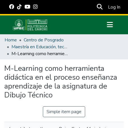
(cur
Log In
Communities & Collections
Home
Centro de Posgrado
All of DSpace
Maestría en Educación, tecnología e innovación.
M-Learning como herramienta didáctica en el proceso enseñanza aprendizaje de la asignatura de Dibujo Técnico
Statistics
Estadísticas Externas
M-Learning como herramienta
didáctica en el proceso enseñanza
Manuales
aprendizaje de la asignatura de
Dibujo Técnico
Simple item page