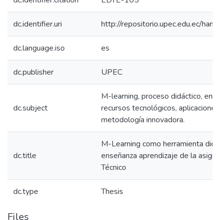
dc.identifier.citation
EDTE-105
dc.identifier.uri
http://repositorio.upec.edu.ec/h
dc.language.iso
es
dc.publisher
UPEC
M-learning, proceso didáctico, ento
dc.subject
recursos tecnológicos, aplicaciones
metodología innovadora.
M-Learning como herramienta didác
dc.title
enseñanza aprendizaje de la asigna
Técnico
dc.type
Thesis
Files