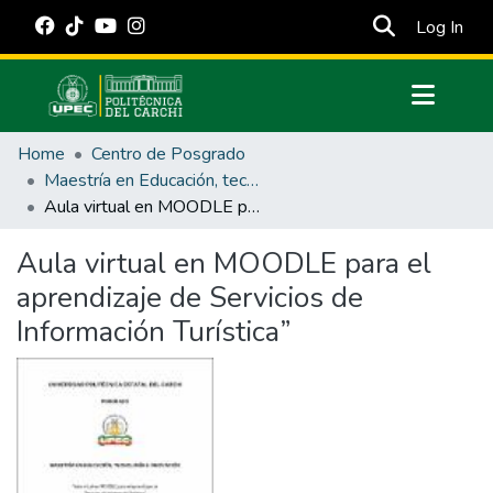
(cur
Log In
Communities & Collections
Home
Centro de Posgrado
All of DSpace
Maestría en Educación, tecnología e innovación.
Aula virtual en MOODLE para el aprendizaje de Servicios de Información Turística”
Statistics
Estadísticas Externas
Aula virtual en MOODLE para el
aprendizaje de Servicios de
Manuales
Información Turística”