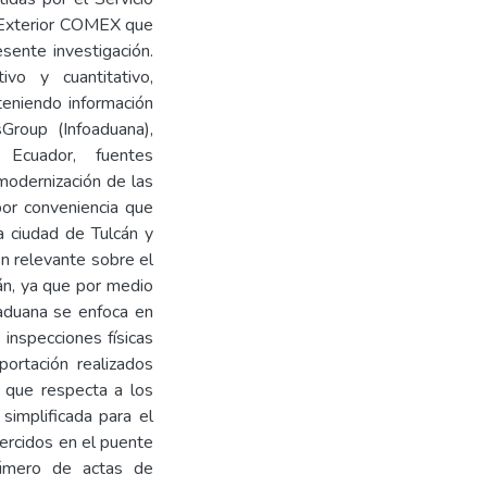
 Exterior COMEX que
sente investigación.
vo y cuantitativo,
teniendo información
roup (Infoaduana),
 Ecuador, fuentes
modernización de las
or conveniencia que
 ciudad de Tulcán y
n relevante sobre el
án, ya que por medio
 aduana se enfoca en
 inspecciones físicas
rtación realizados
o que respecta a los
simplificada para el
ercidos en el puente
número de actas de