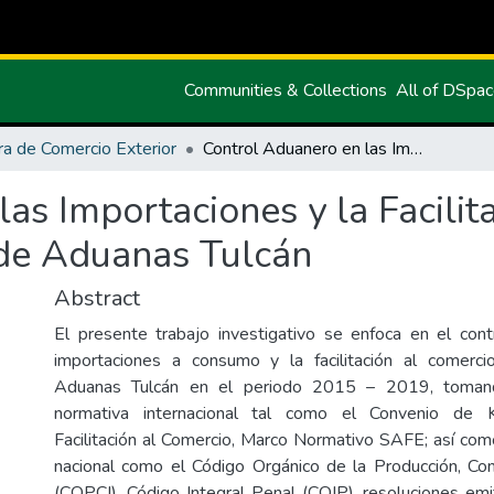
Communities & Collections
All of DSpa
ra de Comercio Exterior
Control Aduanero en las Importaciones y la Facilitación al Comercio en la Dirección Distrital de Aduanas Tulcán
as Importaciones y la Facilit
l de Aduanas Tulcán
Abstract
El presente trabajo investigativo se enfoca en el con
importaciones a consumo y la facilitación al comerci
Aduanas Tulcán en el periodo 2015 – 2019, tomand
normativa internacional tal como el Convenio de 
Facilitación al Comercio, Marco Normativo SAFE; así co
nacional como el Código Orgánico de la Producción, Co
(COPCI), Código Integral Penal (COIP), resoluciones emit