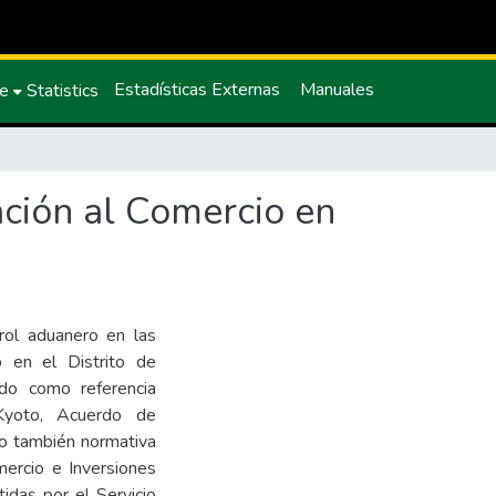
Estadísticas Externas
Manuales
ce
Statistics
ación al Comercio en
trol aduanero en las
o en el Distrito de
o como referencia
Kyoto, Acuerdo de
mo también normativa
mercio e Inversiones
idas por el Servicio