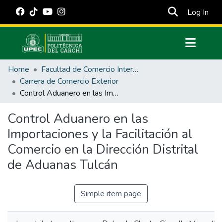
(cur
Log In
Communities & Collections
Home
Facultad de Comercio Internacional, Integración, Administración y Economía Empresarial
All of DSpace
Carrera de Comercio Exterior
Control Aduanero en las Importaciones y la Facilitación al Comercio en la Dirección Distrital de Aduanas Tulcán
Statistics
Estadísticas Externas
Control Aduanero en las
Importaciones y la Facilitación al
Manuales
Comercio en la Dirección Distrital
de Aduanas Tulcán
Simple item page