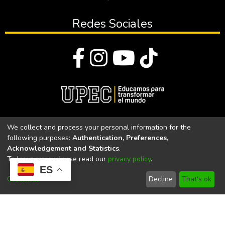
Redes Sociales
© Todos los derechos reservados 2023
We collect and process your personal information for the
following purposes:
Authentication, Preferences,
Universidad Politécnica Estatal del Carchi
Acknowledgement and Statistics
.
To learn more, please read our
privacy policy
.
Universidad Politécnica Estatal del Carchi | Acreditada por el
ES
CACES Resolución N°. 160-SE-33-CACES-2020
Customize
Decline
That's ok