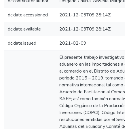
dc.contributor.author
Delgado Churta, Gissella Margoth
dc.date.accessioned
2021-12-03T09:28:14Z
dc.date.available
2021-12-03T09:28:14Z
dc.date.issued
2021-02-09
El presente trabajo investigativo s
aduanero en las importaciones a con
al comercio en el Distrito de Aduan
periodo 2015 – 2019, tomando co
normativa internacional tal como e
Acuerdo de Facilitación al Comerc
SAFE; así como también normativa 
Código Orgánico de la Producción,
Inversiones (COPCI), Código Integr
resoluciones emitidas por el Servic
Aduanas del Ecuador y Comité de 