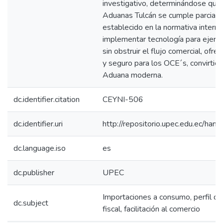
investigativo, determinándose que 
Aduanas Tulcán se cumple parcialm
establecido en la normativa intern
implementar tecnología para ejercer
sin obstruir el flujo comercial, ofrec
y seguro para los OCE´s, convirtié
Aduana moderna.
dc.identifier.citation
CEYNI-506
dc.identifier.uri
http://repositorio.upec.edu.ec/h
dc.language.iso
es
dc.publisher
UPEC
Importaciones a consumo, perfil de 
dc.subject
fiscal, facilitación al comercio