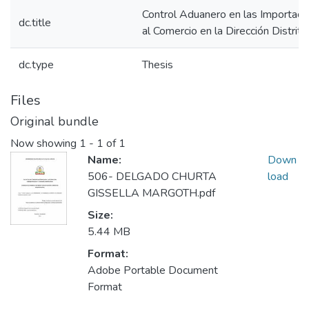
Control Aduanero en las Importacion
dc.title
al Comercio en la Dirección Distrit
dc.type
Thesis
Files
Original bundle
Now showing
1 - 1 of 1
Name:
Down
506- DELGADO CHURTA
load
GISSELLA MARGOTH.pdf
Size:
5.44 MB
Format:
Adobe Portable Document
Format