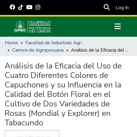
(cur
Log In
Communities & Collections
Home
Facultad de Industrias Agropecuarias y Ciencias Ambientales
All of DSpace
Carrera de Agropecuaria
Análisis de la Eficacia del Uso de Cuatro Diferentes Colores de Capuchones y su Influencia en la Calidad del Botón Floral en el Cultivo de Dos Variedades de Rosas (Mondial y Explorer) en Tabacundo
Statistics
Análisis de la Eficacia del Uso de
Estadísticas Externas
Cuatro Diferentes Colores de
Manuales
Capuchones y su Influencia en la
Calidad del Botón Floral en el
Cultivo de Dos Variedades de
Rosas (Mondial y Explorer) en
Tabacundo