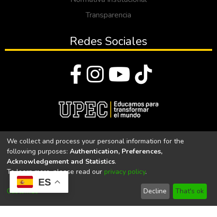
Transparencia
Redes Sociales
© Todos los derechos reservados 2023
We collect and process your personal information for the
following purposes:
Authentication, Preferences,
Universidad Politécnica Estatal del Carchi
Acknowledgement and Statistics
.
To learn more, please read our
privacy policy
.
Universidad Politécnica Estatal del Carchi | Acreditada por el
ES
CACES Resolución N°. 160-SE-33-CACES-2020
Customize
Decline
That's ok