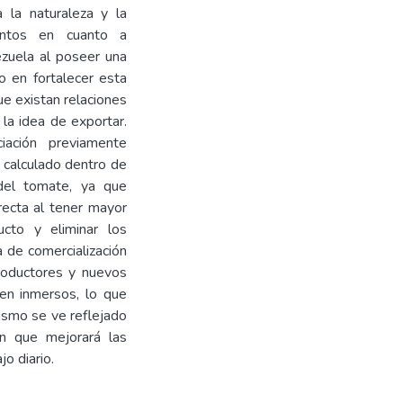
a la naturaleza y la
ientos en cuanto a
ezuela al poseer una
 en fortalecer esta
e existan relaciones
la idea de exportar.
iación previamente
 calculado dentro de
 del tomate, ya que
recta al tener mayor
cto y eliminar los
a de comercialización
productores y nuevos
ren inmersos, lo que
ismo se ve reflejado
ón que mejorará las
o diario.