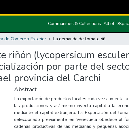
Communities & Collections
All of DSpa
ra de Comercio Exterior
La demanda de tomate riñón (lycopersicum esculentum) en Cojedes Venezuela y la comercialización por parte del sector productivo de la parroquia de San Rafael provincia del Carchi
 riñón (lycopersicum escule
ialización por parte del sect
el provincia del Carchi
Abstract
La exportación de productos locales cada vez aumenta la 
las producciones y así mismo inyecta capital a la econo
mediante el capital extranjero. La Exportación del tom
seleccionado previamente en Venezuela obedece al for
cadenas productivas de las medianas y pequeñas asoci