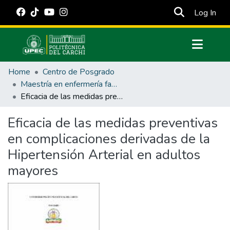
(cur
Log In
Communities & Collections
Home
Centro de Posgrado
All of DSpace
Maestría en enfermería familiar y comunitaria
Eficacia de las medidas preventivas en complicaciones derivadas de la Hipertensión Arterial en adultos mayores
Statistics
Estadísticas Externas
Eficacia de las medidas preventivas
en complicaciones derivadas de la
Manuales
Hipertensión Arterial en adultos
mayores