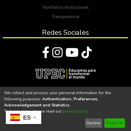
Normativa Institucional
Transparencia
Redes Sociales
© Todos los derechos reservados 2023
We collect and process your personal information for the
following purposes:
Authentication, Preferences,
Universidad Politécnica Estatal del Carchi
Acknowledgement and Statistics
.
To learn more, please read our
privacy policy
.
Universidad Politécnica Estatal del Carchi | Acreditada por el
ES
CACES Resolución N°. 160-SE-33-CACES-2020
Customize
Decline
That's ok