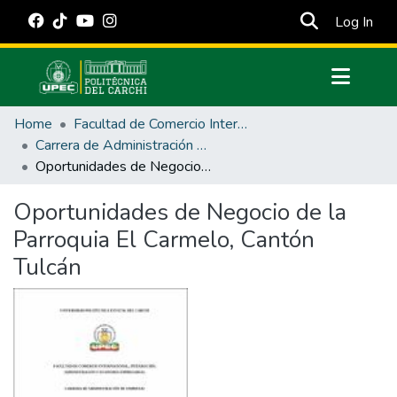
(cur
Log In
Communities & Collections
Home
Facultad de Comercio Internacional, Integración, Administración y Economía Empresarial
All of DSpace
Carrera de Administración de Empresas y Marketing
Oportunidades de Negocio de la Parroquia El Carmelo, Cantón Tulcán
Statistics
Estadísticas Externas
Oportunidades de Negocio de la
Parroquia El Carmelo, Cantón
Manuales
Tulcán