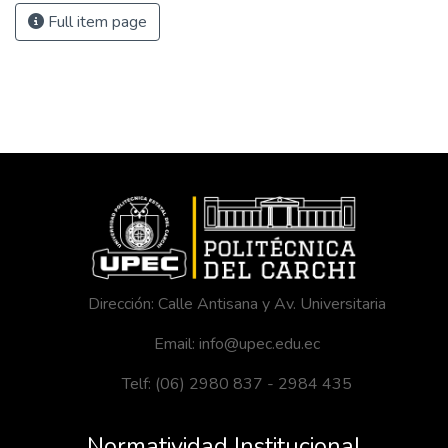
Full item page
Dirección: Calle Antisana y Av. Universitaria
Email: info@upec.edu.ec
Telf: (06) 2980 837 - 2984 435
Normatividad Institucional