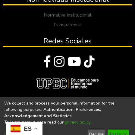
Normativa Institucional
Transparencia
Redes Sociales
© Todos los derechos reservados 2023
We collect and process your personal information for the
following purposes:
Authentication, Preferences,
Universidad Politécnica Estatal del Carchi
Acknowledgement and Statistics
.
To learn more, please read our
privacy policy
.
Universidad Politécnica Estatal del Carchi | Acreditada por el
ES
CACES Resolución N°. 160-SE-33-CACES-2020
Customize
Decline
That's ok