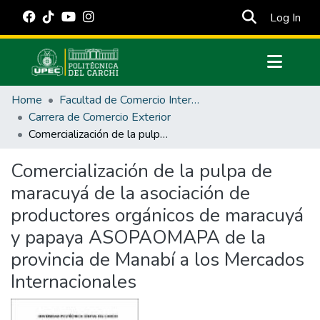
(cur
Log In
Communities & Collections
Home
Facultad de Comercio Internacional, Integración, Administración y Economía Empresarial
All of DSpace
Carrera de Comercio Exterior
Comercialización de la pulpa de maracuyá de la asociación de productores orgánicos de maracuyá y papaya ASOPAOMAPA de la provincia de Manabí a los Mercados Internacionales
Statistics
Estadísticas Externas
Comercialización de la pulpa de
maracuyá de la asociación de
Manuales
productores orgánicos de maracuyá
y papaya ASOPAOMAPA de la
provincia de Manabí a los Mercados
Internacionales