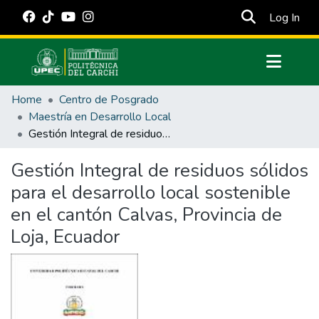
(cur
Log In
Communities & Collections
Home
Centro de Posgrado
All of DSpace
Maestría en Desarrollo Local
Gestión Integral de residuos sólidos para el desarrollo local sostenible en el cantón Calvas, Provincia de Loja, Ecuador
Statistics
Estadísticas Externas
Gestión Integral de residuos sólidos
para el desarrollo local sostenible
Manuales
en el cantón Calvas, Provincia de
Loja, Ecuador