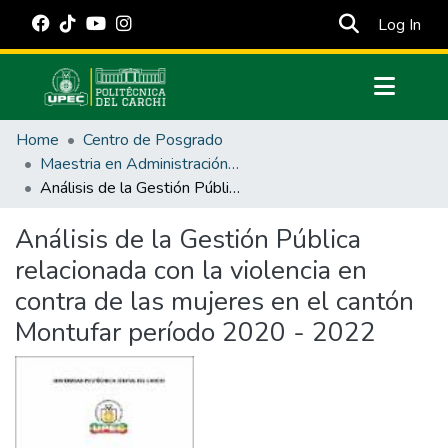
(cur
Log In
Communities & Collections
Home
Centro de Posgrado
All of DSpace
Maestria en Administración Pública
Análisis de la Gestión Pública relacionada con la violencia en contra de las mujeres en el cantón Montufar período 2020 - 2022
Statistics
Estadísticas Externas
Análisis de la Gestión Pública
relacionada con la violencia en
Manuales
contra de las mujeres en el cantón
Montufar período 2020 - 2022