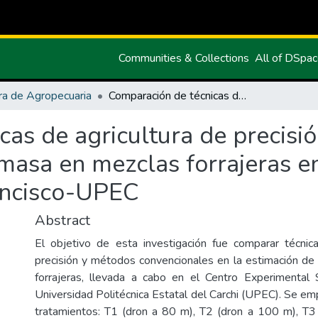
Communities & Collections
All of DSpa
ra de Agropecuaria
Comparación de técnicas de agricultura de precisión y convencionales en la medición de biomasa en mezclas forrajeras en el Centro Experimental San Francisco-UPEC
as de agricultura de precisi
masa en mezclas forrajeras e
ancisco-UPEC
Abstract
El objetivo de esta investigación fue comparar técnic
precisión y métodos convencionales en la estimación d
forrajeras, llevada a cabo en el Centro Experimental 
Universidad Politécnica Estatal del Carchi (UPEC). Se em
tratamientos: T1 (dron a 80 m), T2 (dron a 100 m), T3