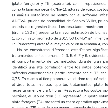
(plato forrajero) y T5 (cuadrante), con 4 repeticiones,
como la biomasa seca (kg*ha-1), alturas de vuelo, costos
El análisis estadístico se realizó con el software Info
ANOVA, prueba de normalidad de Shapiro-Wilks, prue
análisis de regresión lineal. Los resultados mostraron q
(dron a 120 m) presentó la mayor estimación de biomas
1, con un valor promedio de 2019,89 kgMS*ha⁻¹, mientra
T5 (cuadrante) alcanzó el mayor valor en la semana 4, 
1. No se encontraron diferencias estadísticas significa
tratamientos en las semanas 2, 3, 5, 6, 7 y 8, evidenci
el comportamiento de los métodos durante gran par
identificó una alta correlación entre los datos obteni
métodos convencionales, particularmente con el T3, con 
0,75. En cuanto al tiempo operativo, el dron requirió sol
el área total, mientras que los tratamientos plato fo
necesitaron entre 3 a 5 horas. Respecto a los costos ope
hectárea, el uso de dron (T3) representó un gasto esti
plato forrajero (T4) presentó un costo operativo aproxim
cuadrante (T5), debido a su mayor demanda de tiempo y 