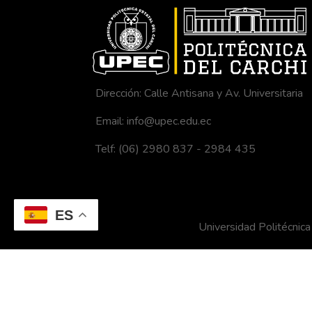
Dirección: Calle Antisana y Av. Universitaria
Email: info@upec.edu.ec
Telf: (06) 2980 837 - 2984 435
ES
Universidad Politécni