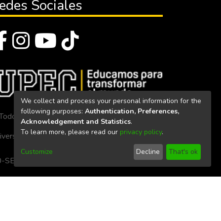
edes Sociales
We collect and process your personal information for the
following purposes:
Authentication, Preferences,
Todos los derechos reservados 2023
Acknowledgement and Statistics
.
To learn more, please read our
privacy policy
.
iversidad Politécnica Estatal del Carchi
Customize
Decline
That's ok
. 160-SE-33-CACES-2020