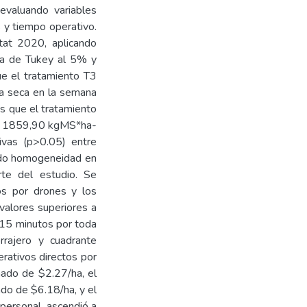
 evaluando variables
 y tiempo operativo.
stat 2020, aplicando
ba de Tukey al 5% y
ue el tratamiento T3
a seca en la semana
s que el tratamiento
con 1859,90 kgMS*ha-
tivas (p>0.05) entre
ando homogeneidad en
te del estudio. Se
dos por drones y los
valores superiores a
o 15 minutos por toda
rrajero y cuadrante
rativos directos por
mado de $2.27/ha, el
ado de $6.18/ha, y el
personal, ascendió a