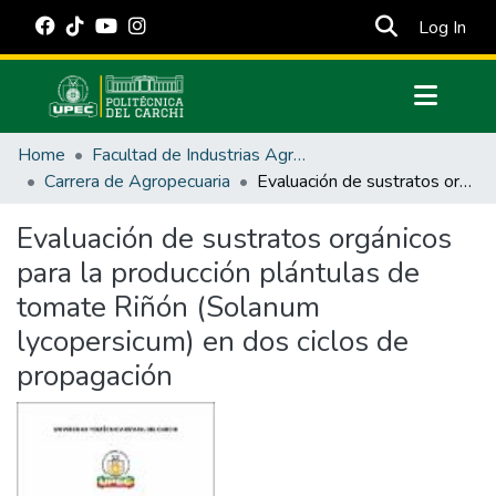
(cur
Log In
Communities & Collections
Home
Facultad de Industrias Agropecuarias y Ciencias Ambientales
All of DSpace
Carrera de Agropecuaria
Evaluación de sustratos orgánicos para la producción plántulas de tomate Riñón (Solanum lycopersicum) en dos ciclos de propagación
Statistics
Evaluación de sustratos orgánicos
Estadísticas Externas
para la producción plántulas de
Manuales
tomate Riñón (Solanum
lycopersicum) en dos ciclos de
propagación