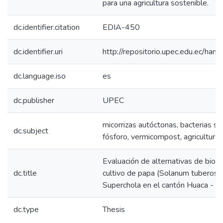
para una agricultura sostenible.
dc.identifier.citation
EDIA-450
dc.identifier.uri
http://repositorio.upec.edu.ec/h
dc.language.iso
es
dc.publisher
UPEC
micorrizas autóctonas, bacterias so
dc.subject
fósforo, vermicompost, agricultura 
Evaluación de alternativas de biofer
dc.title
cultivo de papa (Solanum tuberosu
Superchola en el cantón Huaca - Ca
dc.type
Thesis