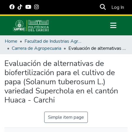
(cur
Log In
Communities & Collections
Home
Facultad de Industrias Agropecuarias y Ciencias Ambientales
All of DSpace
Carrera de Agropecuaria
Evaluación de alternativas de biofertilización para el cultivo de papa (Solanum tuberosum L.) variedad Superchola en el cantón Huaca - Carchi
Statistics
Evaluación de alternativas de
Estadísticas Externas
biofertilización para el cultivo de
Manuales
papa (Solanum tuberosum L.)
variedad Superchola en el cantón
Huaca - Carchi
Simple item page