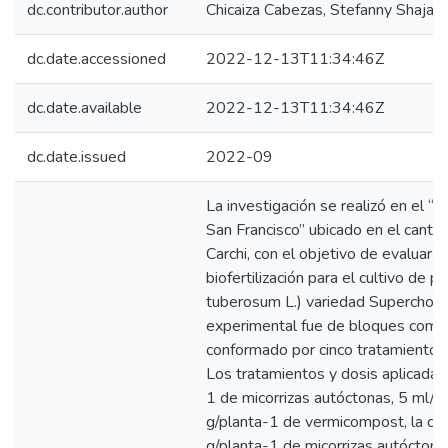
dc.contributor.author
Chicaiza Cabezas, Stefanny Shajair
dc.date.accessioned
2022-12-13T11:34:46Z
dc.date.available
2022-12-13T11:34:46Z
dc.date.issued
2022-09
La investigación se realizó en el “
San Francisco” ubicado en el cantón
Carchi, con el objetivo de evaluar a
biofertilización para el cultivo de 
tuberosum L.) variedad Superchola.
experimental fue de bloques compl
conformado por cinco tratamientos 
Los tratamientos y dosis aplicadas
1 de micorrizas autóctonas, 5 ml/
g/planta-1 de vermicompost, la co
g/planta-1 de micorrizas autócton