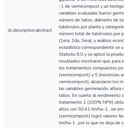
-1 de vermicompost y un testigo 
variables evaluadas fueron germinac
número de tallos, diámetro de tallo
tubérculos por planta y categorías 
dc.description.abstract
número total de tubérculos por pla
(1era, 2da, 3era), y análisis económi
estadístico correspondiente se util
Statistix 8.0 y se aplicó la prueba
resultados mostraron que, para el 
los tratamientos compuestos por 
(vermicompost) y 5 (micorrizas au
vermicompost), alcanzaron los mej
las variables germinación, altura d
tallos. En cuanto al rendimiento del 
tratamiento 1 (100% NPK) obtuvo
altos con 50,41 tm/ha-1 , sin emba
(vermicompost) logró valores favo
tm/ha-1 , por lo que no deja de ser