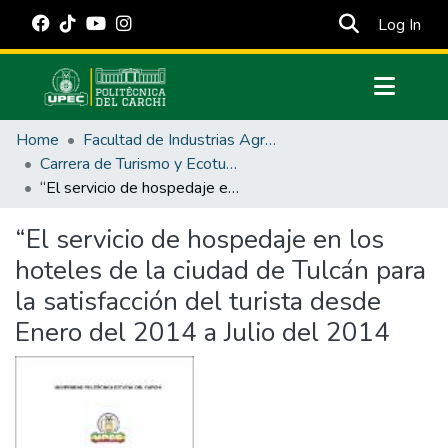
(cur
Log In
Communities & Collections
Home
Facultad de Industrias Agropecuarias y Ciencias Ambientales
All of DSpace
Carrera de Turismo y Ecoturimo
“El servicio de hospedaje en los hoteles de la ciudad de Tulcán para la satisfacción del turista desde Enero del 2014 a Julio del 2014
Statistics
Estadísticas Externas
“El servicio de hospedaje en los
hoteles de la ciudad de Tulcán para
Manuales
la satisfacción del turista desde
Enero del 2014 a Julio del 2014