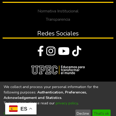
Normativa Institucional
Transparencia
Redes Sociales
© Todos los derechos reservados 2023
We collect and process your personal information for the
following purposes:
Authentication, Preferences,
Universidad Politécnica Estatal del Carchi
Acknowledgement and Statistics
.
To learn more, please read our
privacy policy
.
Universidad Politécnica Estatal del Carchi | Acreditada por el
ES
CACES Resolución N°. 160-SE-33-CACES-2020
Customize
Decline
That's ok