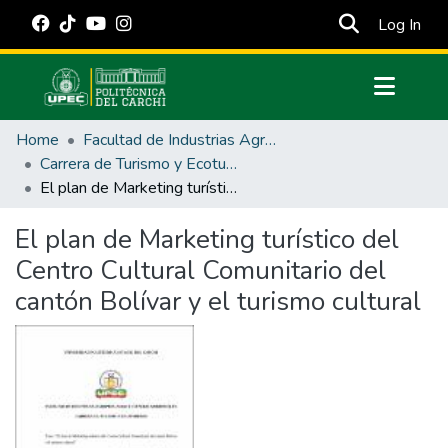
(cur
Log In
Communities & Collections
Home
Facultad de Industrias Agropecuarias y Ciencias Ambientales
All of DSpace
Carrera de Turismo y Ecoturimo
El plan de Marketing turístico del Centro Cultural Comunitario del cantón Bolívar y el turismo cultural
Statistics
Estadísticas Externas
El plan de Marketing turístico del
Centro Cultural Comunitario del
Manuales
cantón Bolívar y el turismo cultural