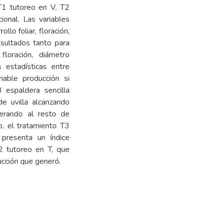
 T1 tutoreo en V, T2
ional. Las variables
ollo foliar, floración,
esultados tanto para
 floración, diámetro
s estadísticas entre
iable producción si
3 espaldera sencilla
de uvilla alcanzando
erando al resto de
o, el tratamiento T3
 presenta un índice
T2 tutoreo en T, que
ucción que generó.