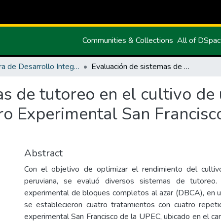
Communities & Collections
All of DSpa
Carrera de Desarrollo Integral Agropecuario
Evaluación de sistemas de tutoreo en el cultivo de uvilla (Physalis peruviana) en el Centro Experimental San Francisco, cantón Huaca, provincia del Carchi
 de tutoreo en el cultivo de 
ro Experimental San Francisc
Abstract
Con el objetivo de optimizar el rendimiento del cultiv
peruviana, se evaluó diversos sistemas de tutoreo
experimental de bloques completos al azar (DBCA), en 
se establecieron cuatro tratamientos con cuatro repeti
experimental San Francisco de la UPEC, ubicado en el can