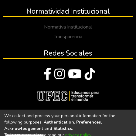
Normatividad Institucional
Normativa Institucional
Transparencia
Redes Sociales
© Todos los derechos reservados 2023
We collect and process your personal information for the
following purposes:
Authentication, Preferences,
Universidad Politécnica Estatal del Carchi
Acknowledgement and Statistics
.
To learn more, please read our
privacy policy
.