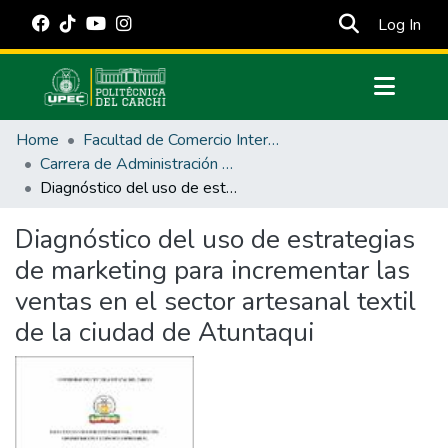
(cur
Log In
Communities & Collections
Home
Facultad de Comercio Internacional, Integración, Administración y Economía Empresarial
All of DSpace
Carrera de Administración de Empresas y Marketing
Diagnóstico del uso de estrategias de marketing para incrementar las ventas en el sector artesanal textil de la ciudad de Atuntaqui
Statistics
Estadísticas Externas
Diagnóstico del uso de estrategias
de marketing para incrementar las
Manuales
ventas en el sector artesanal textil
de la ciudad de Atuntaqui